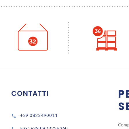
P
CONTATTI
S
+39 0823490011
Comp
Fax: +39 0823256360